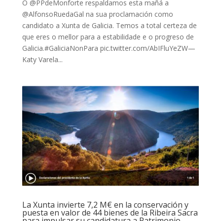
O @PPdeMonforte respaldamos esta mañá a
@AlfonsoRuedaGal na sua proclamación como
candidato a Xunta de Galicia. Temos a total certeza de
que eres o mellor para a estabilidade e o progreso de
Galicia.#GaliciaNonPara pic.twitter.com/AbIFluYeZW—
Katy Varela...
La Xunta invierte 7,2 M€ en la conservación y
puesta en valor de 44 bienes de la Ribeira Sacra
para impulsar su candidatura a Patrimonio