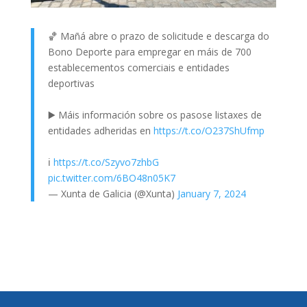
🏀 Mañá abre o prazo de solicitude e descarga do
Bono Deporte para empregar en máis de 700
establecementos comerciais e entidades
deportivas
▶️ Máis información sobre os pasose listaxes de
entidades adheridas en
https://t.co/O237ShUfmp
ℹ️
https://t.co/Szyvo7zhbG
pic.twitter.com/6BO48n05K7
— Xunta de Galicia (@Xunta)
January 7, 2024