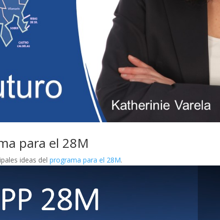
ma para el 28M
cipales ideas del
programa para el 28M
.